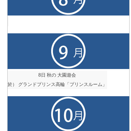
8日
秋の 大園遊会
於） グランドプリンス高輪「プリンスルーム」