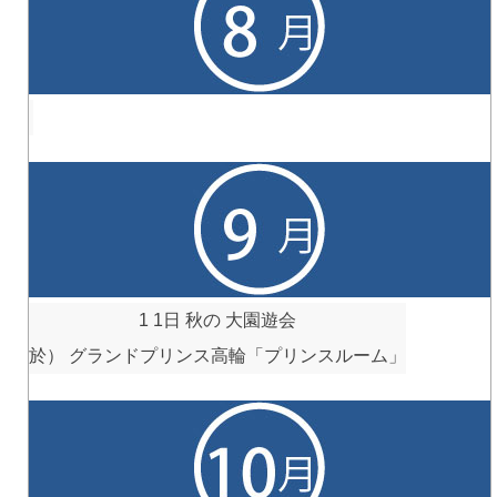
1 1日
秋の 大園遊会
於） グランドプリンス高輪「プリンスルーム」